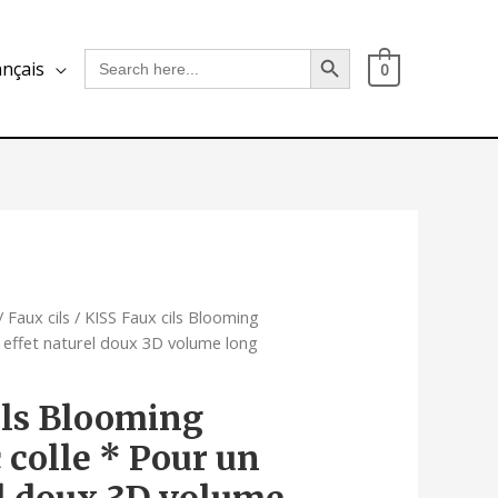
Search Button
Search
ançais
0
for:
/
Faux cils
/ KISS Faux cils Blooming
n effet naturel doux 3D volume long
ils Blooming
 colle * Pour un