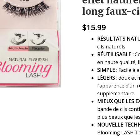
effet natur
long faux-ci
$
15.99
RÉSULTATS NATU
cils naturels
RÉUTILISABLE :
Ce
en haute qualité, i
SIMPLE :
Facile à 
LÉGERS :
doux et m
l’apparence d’un 
supplémentaire
MIEUX QUE LES EX
bande de cils conti
plus beaux que les
NOUVELLE TECHN
Blooming LASH Te