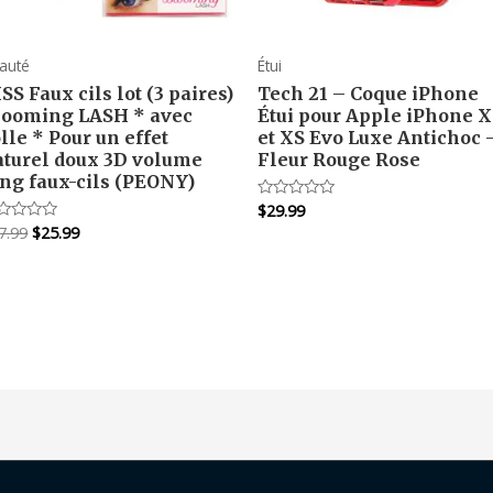
auté
Étui
SS Faux cils lot (3 paires)
Tech 21 – Coque iPhone
looming LASH * avec
Étui pour Apple iPhone X
lle * Pour un effet
et XS Evo Luxe Antichoc 
aturel doux 3D volume
Fleur Rouge Rose
ong faux-cils (PEONY)
$
29.99
Note
0
Le
Le
7.99
$
25.99
te
sur
prix
prix
5
r
initial
actuel
était :
est :
$27.99.
$25.99.