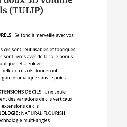
el doux 3D volume
ls (TULIP)
RELS :
Se fond à merveille avec vos
s cils sont réutilisables et fabriqués
ls sont livrés avec de la colle bonus
appliquer et à enlever
oelleux, ces cils donneront
regard dramatique sans le poids
TENSIONS DE CILS :
Une seule
ent des variations de cils verticaux
 extensions de cils
OLOGIE :
NATURAL FLOURISH
chnologie multi-angles