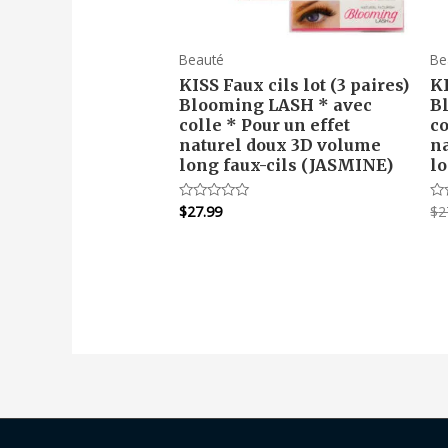
Beauté
Be
KISS Faux cils lot (3 paires)
KI
Blooming LASH * avec
B
colle * Pour un effet
co
naturel doux 3D volume
n
long faux-cils (JASMINE)
l
$
27.99
$
2
Note
No
0
0
sur
su
5
5