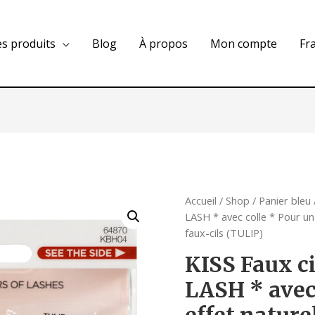
es produits
Blog
À propos
Mon compte
Fr
Accueil
/
Shop
/
Panier bleu
LASH * avec colle * Pour u
faux-cils (TULIP)
KISS Faux c
LASH * avec