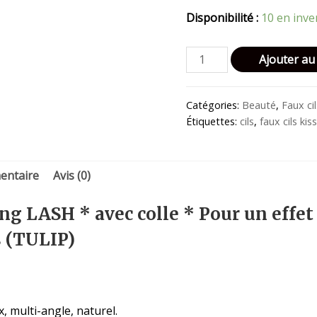
Disponibilité :
10 en inve
quantité
Ajouter au
de
KISS
Catégories:
Beauté
,
Faux ci
Faux
Étiquettes:
cils
,
faux cils kis
cils
Blooming
LASH
entaire
Avis (0)
*
avec
ng LASH * avec colle * Pour un effet
colle
*
s (TULIP)
Pour
un
effet
naturel
, multi-angle, naturel.