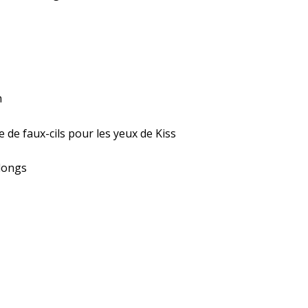
doux
3D
volume
long
faux-
cils
m
(TULIP)
de faux-cils pour les yeux de Kiss
longs