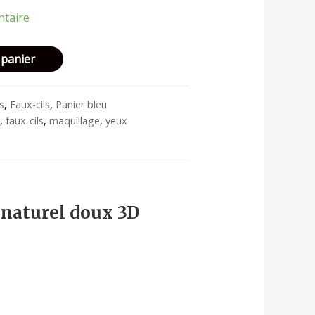
ntaire
 panier
ls
,
Faux-cils
,
Panier bleu
s
,
faux-cils
,
maquillage
,
yeux
 naturel doux 3D