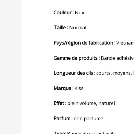
Couleur :
Noir
Taille :
Normal
Pays/région de fabrication :
Vietna
Gamme de produits :
Bande adhésive 
Longueur des cils :
courts, moyens, 
Marque :
Kiss
Effet :
plein volume, naturel
Parfum :
non parfumé
Type:
Bande de cils adhésifs