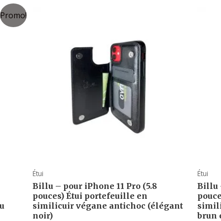
Promo!
Étui
Étui
Billu – pour iPhone 11 Pro (5.8
Billu
pouces) Étui portefeuille en
pouce
eu
similicuir végane antichoc (élégant
simil
noir)
brun 