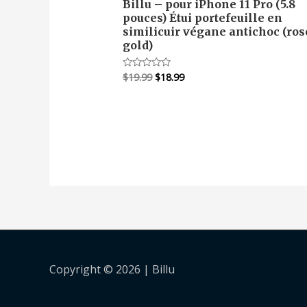
Billu – pour iPhone 11 Pro (5.8
pouces) Étui portefeuille en
similicuir végane antichoc (ros
gold)
Le
Le
$
19.99
$
18.99
Note
0
prix
prix
sur
initial
actuel
5
était :
est :
$19.99.
$18.99.
Copyright © 2026 |
Billu