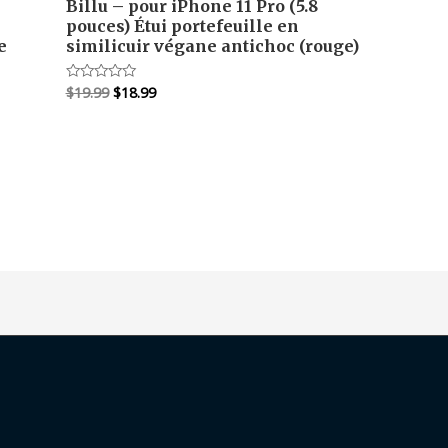
Billu – pour iPhone 11 Pro (5.8
pouces) Étui portefeuille en
e
similicuir végane antichoc (rouge)
Le
Le
$
19.99
$
18.99
Note
0
prix
prix
sur
initial
actuel
5
était :
est :
$19.99.
$18.99.