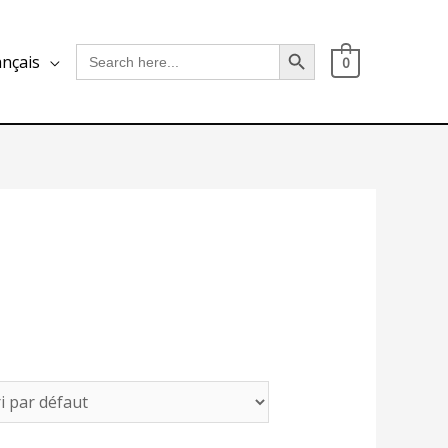
Search Button
Search
ançais
0
for: