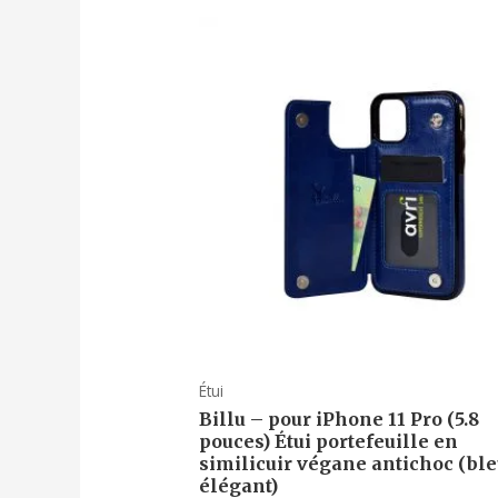
Étui
Billu – pour iPhone 11 Pro (5.8
pouces) Étui portefeuille en
similicuir végane antichoc (bl
élégant)