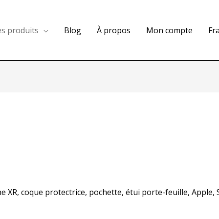
es produits
Blog
À propos
Mon compte
Fr
ne XR, coque protectrice, pochette, étui porte-feuille, Apple