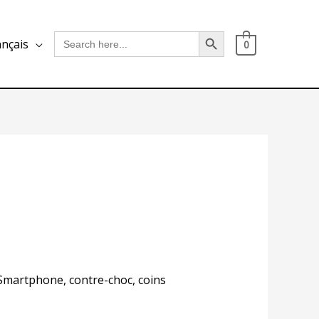
Search Button
Search
ançais
0
for:
, Smartphone, contre-choc, coins