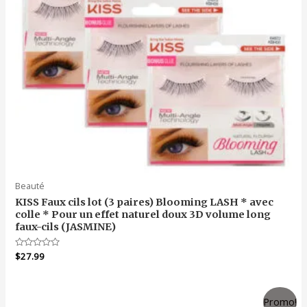
Beauté
KISS Faux cils lot (3 paires) Blooming LASH * avec
colle * Pour un effet naturel doux 3D volume long
faux-cils (JASMINE)
Note
$
27.99
0
sur
5
Promo!