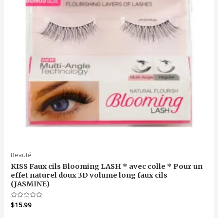
Beauté
KISS Faux cils Blooming LASH * avec colle * Pour un
effet naturel doux 3D volume long faux cils
(JASMINE)
Note
$
15.99
0
sur