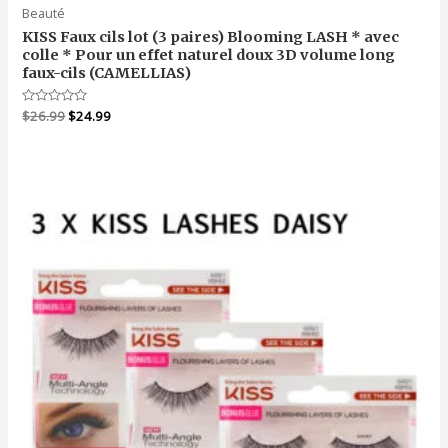
Beauté
KISS Faux cils lot (3 paires) Blooming LASH * avec
colle * Pour un effet naturel doux 3D volume long
faux-cils (CAMELLIAS)
Le
Le
Note
$
26.99
$
24.99
0
prix
prix
sur
initial
actuel
5
était :
est :
$26.99.
$24.99.