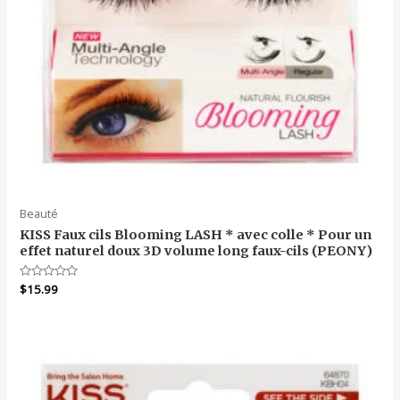
Beauté
KISS Faux cils Blooming LASH * avec colle * Pour un
effet naturel doux 3D volume long faux-cils (PEONY)
Note
$
15.99
0
sur
5