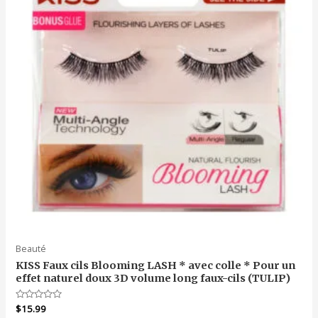
Beauté
KISS Faux cils Blooming LASH * avec colle * Pour un
effet naturel doux 3D volume long faux-cils (TULIP)
Note
$
15.99
0