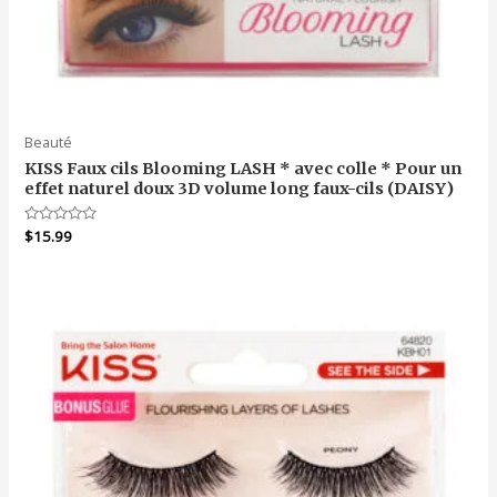
Beauté
KISS Faux cils Blooming LASH * avec colle * Pour un
effet naturel doux 3D volume long faux-cils (DAISY)
Note
$
15.99
0
sur
5