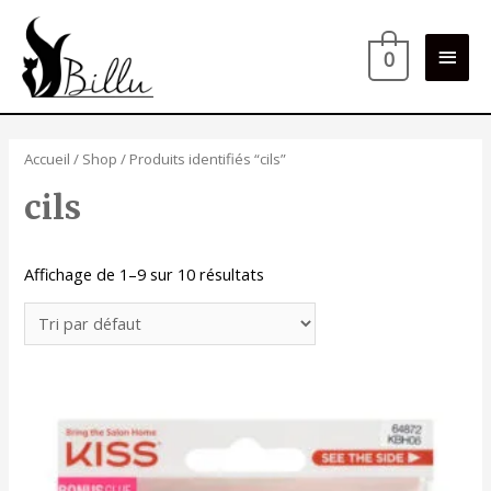
Men
0
princ
Accueil
/
Shop
/ Produits identifiés “cils”
cils
Affichage de 1–9 sur 10 résultats