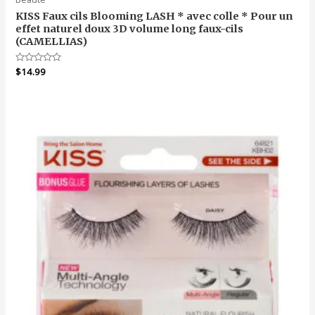
KISS Faux cils Blooming LASH * avec colle * Pour un
effet naturel doux 3D volume long faux-cils
(CAMELLIAS)
Note
$
14.99
0
sur
5