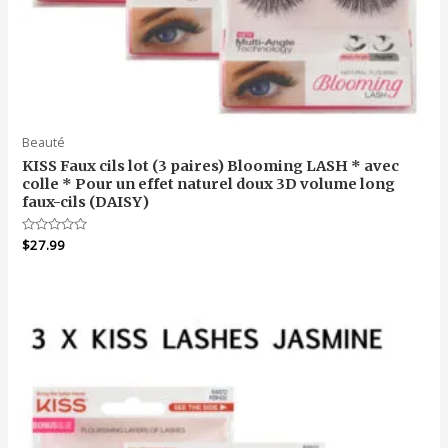
Beauté
KISS Faux cils lot (3 paires) Blooming LASH * avec
colle * Pour un effet naturel doux 3D volume long
faux-cils (DAISY)
Note
$
27.99
0
sur
5