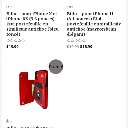
Étui
Étui
Billu – pour iPhone X et
Billu – pour iPhone 11
iPhone XS (5.8 pouces)
(6.1 pouces) Étui
Étui portefeuille en
portefeuille en similicuir
similicuir antichoc (bleu
antichoc (marron brun
foncé)
élégant)
Le
Le
Note
$
19.99
Note
$
19.99
$
18.99
0
0
prix
prix
sur
sur
initial
actuel
5
5
était :
est :
$19.99.
$18.99.
Promo!
Étui