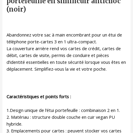
portefeuille en similicuir antichoc
Étui
(noir)
portefeuille
en
similicuir
antichoc
Abandonnez votre sac à main encombrant pour un étui de
(élégant
téléphone porte-cartes 3 en 1 ultra-compact.
noir)
La couverture arrière rend vos cartes de crédit, cartes de
débit, cartes de visite, permis de conduire et pièces
d’identité essentielles en toute sécurité lorsque vous êtes en
déplacement. Simplifiez-vous la vie et votre poche.
Caractéristiques et points forts :
1.Design unique de l’étui portefeuille : combinaison 2 en 1.
2. Matériau : structure double couche en cuir vegan PU
hybride.
3. Emplacements pour cartes : peuvent stocker vos cartes