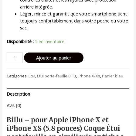
arrière intégrée.
Léger, mince et garantit que votre smartphone tient
toujours confortablement dans votre poche ou votre
sac.
Disponibilité :
5 en inventaire
quantité
Ajouter au panier
de
Billu
Catégories:
Étui
,
Étui porte-feuille Billu
,
iPhone X/Xs
,
Panier bleu
-
pour
iPhone
Description
X
et
Avis (0)
iPhone
XS
Billu – pour Apple iPhone X et
(5.8
iPhone XS (5.8 pouces) Coque Étui
pouces)