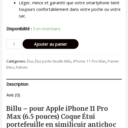
Léger, mince et garantit que votre smartphone tient
toujours confortablement dans votre poche ou votre
sac.
Disponibilité :
5 en inventaire
quantité
Ajouter au panier
de
Billu
Catégories:
Étui
,
Étui porte-feuille Billu
,
iPhone 11 Pro Max
,
Panier
-
bleu
,
Rabais
pour
iPhone
11
Description
Pro
Max
Avis (0)
(6.5
Billu – pour Apple iPhone 11 Pro
pouces)
Étui
Max (6.5 pouces) Coque Étui
portefeuille
portefeuille en similicuir antichoc
en