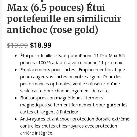
Max (6.5 pouces) Étui
portefeuille en similicuir
antichoc (rose gold)
Le
Le
$
19.99
$
18.99
prix
prix
Étui portefeuille créatif pour iPhone 11 Pro Max 6.5
pouces : 100 % adapté à votre iphone 11 pro max.
initial
actuel
Emplacements pour cartes : Emplacement pratique
était :
est :
pour ranger vos cartes ou votre argent. Pour des
performances optimales, veuillez n’insérer qu’une
$19.99.
$18.99.
seule carte pour chaque logement de carte.
Bouton-pression magnétiques : fermoirs
magnétiques se ferment fermement pour garder les
cartes et l’argent à l’intérieur.
Anti-rayures et antichoc : protection dorsale extrême
contre les chutes et les rayures avec protection
arrière intégrée.