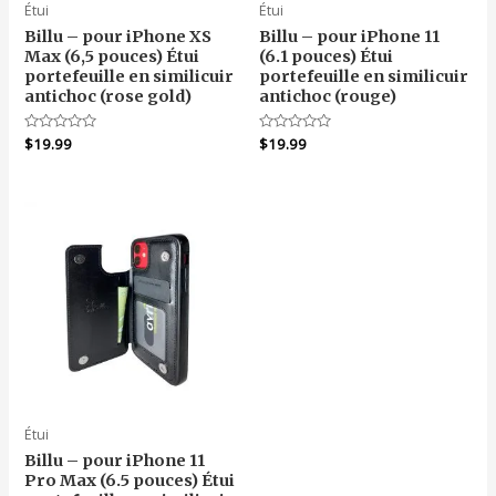
Étui
Étui
Billu – pour iPhone XS
Billu – pour iPhone 11
Max (6,5 pouces) Étui
(6.1 pouces) Étui
portefeuille en similicuir
portefeuille en similicuir
antichoc (rose gold)
antichoc (rouge)
Note
$
19.99
Note
$
19.99
0
0
sur
sur
5
5
Étui
Billu – pour iPhone 11
Pro Max (6.5 pouces) Étui