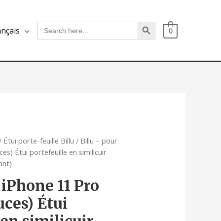
Search Button
Search
ançais
0
for:
/
Étui porte-feuille Billu
/ Billu – pour
s) Étui portefeuille en similicuir
ant)
 iPhone 11 Pro
ces) Étui