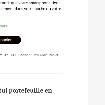
arantit que votre smartphone tient
blement dans votre poche ou votre
taire
 panier
euille Billu
,
iPhone 11 Pro Max
,
Panier
ui portefeuille en