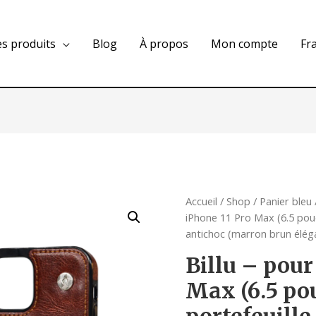
es produits
Blog
À propos
Mon compte
Fr
Accueil
/
Shop
/
Panier bleu
iPhone 11 Pro Max (6.5 pouce
antichoc (marron brun élég
Billu – pour
Max (6.5 pou