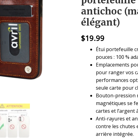
portefeuille
antichoc (m
élégant)
$
19.99
Étui portefeuille 
pouces : 100 % ad
Emplacements pou
pour ranger vos c
performances opti
seule carte pour 
Bouton-pression 
magnétiques se f
cartes et l’argent à
Anti-rayures et an
contre les chutes 
arrière intégrée.