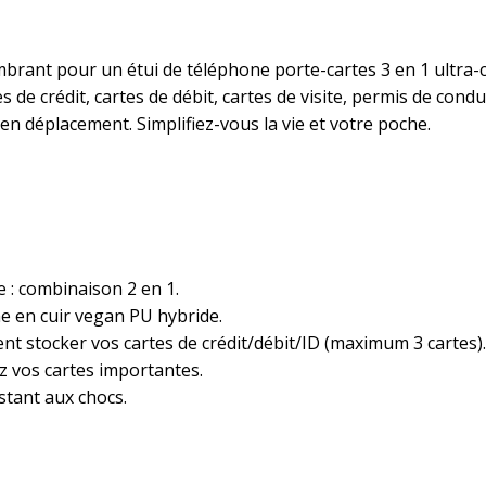
portefeuille
en
rant pour un étui de téléphone porte-cartes 3 en 1 ultra-
similicuir
 de crédit, cartes de débit, cartes de visite, permis de condui
antichoc
en déplacement. Simplifiez-vous la vie et votre poche.
(marron
brun
élégant)
e : combinaison 2 en 1.
he en cuir vegan PU hybride.
nt stocker vos cartes de crédit/débit/ID (maximum 3 cartes).
z vos cartes importantes.
istant aux chocs.