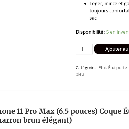
Léger, mince et g
toujours conforta
sac.
Disponibilité :
5 en inven
quantité
Ajouter au
de
Billu
Catégories:
Étui
,
Étui porte-f
-
bleu
pour
iPhone
11
Pro
Max
hone 11 Pro Max (6.5 pouces) Coque Ét
(6.5
marron brun élégant)
pouces)
Étui