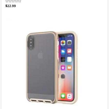
Note
$
22.99
0
sur
5