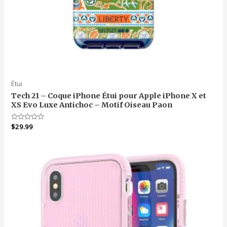
Étui
Tech 21 – Coque iPhone Étui pour Apple iPhone X et
XS Evo Luxe Antichoc – Motif Oiseau Paon
Note
$
29.99
0
sur
5