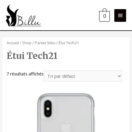
Men
0
princ
Accueil
/
Shop
/
Panier bleu
/ Étui Tech21
Étui Tech21
7 résultats affichés