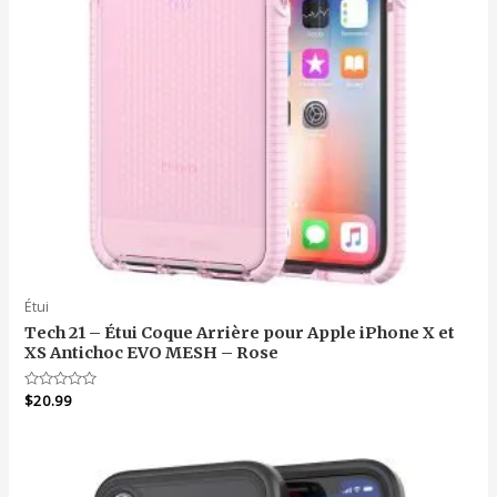
Étui
Tech 21 – Étui Coque Arrière pour Apple iPhone X et
XS Antichoc EVO MESH – Rose
Note
$
20.99
0
sur
5