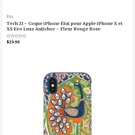
Étui
Tech 21 – Coque iPhone Étui pour Apple iPhone X et
XS Evo Luxe Antichoc – Fleur Rouge Rose
Note
$
29.99
0
sur
5