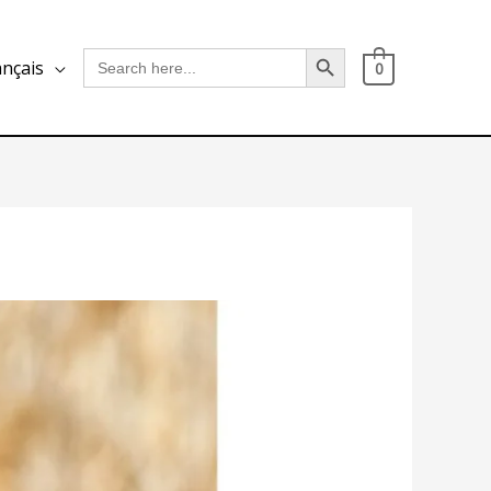
Search Button
Search
ançais
0
for: